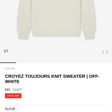
1/7
KNITWR
CROYEZ TOUJOURS KNIT SWEATER | OFF-
WHITE
00
€65
€130
SAVE
€65
KLEUR -