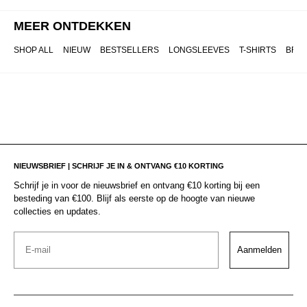
MEER ONTDEKKEN
SHOP ALL
NIEUW
BESTSELLERS
LONGSLEEVES
T-SHIRTS
BRO
NIEUWSBRIEF | SCHRIJF JE IN & ONTVANG €10 KORTING
Schrijf je in voor de nieuwsbrief en ontvang €10 korting bij een
besteding van €100. Blijf als eerste op de hoogte van nieuwe
collecties en updates.
Email
Aanmelden