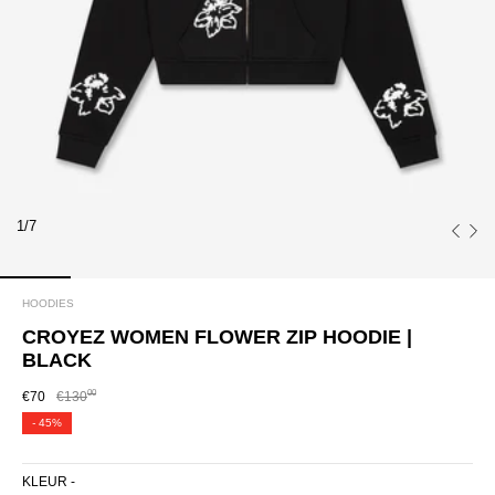
1/7
HOODIES
CROYEZ WOMEN FLOWER ZIP HOODIE |
BLACK
00
€70
€130
-
45%
KLEUR -