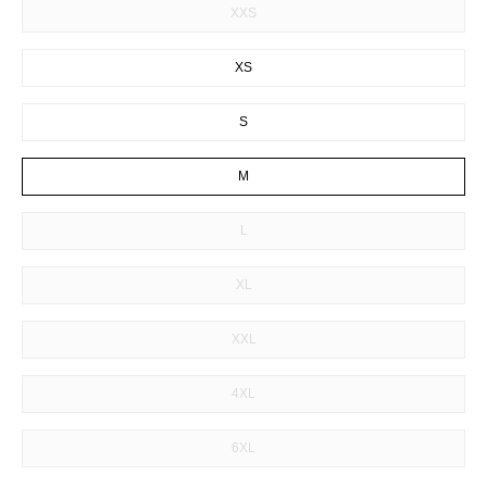
XXS
XS
S
M
L
XL
XXL
4XL
6XL