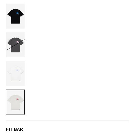
BLACK/COBALT
BLACK/PINK
OFF-
WHITE/LILAC
OFF-
WHITE/PINK
FIT BAR