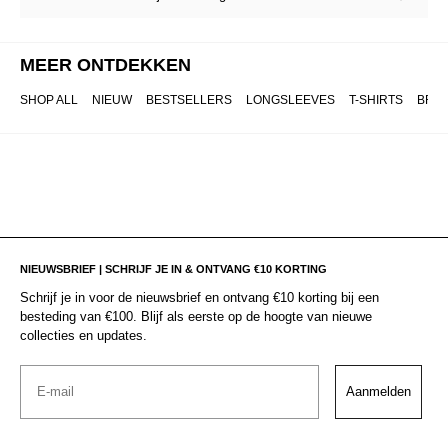
MEER ONTDEKKEN
SHOP ALL
NIEUW
BESTSELLERS
LONGSLEEVES
T-SHIRTS
BRO
NIEUWSBRIEF | SCHRIJF JE IN & ONTVANG €10 KORTING
Schrijf je in voor de nieuwsbrief en ontvang €10 korting bij een
besteding van €100. Blijf als eerste op de hoogte van nieuwe
collecties en updates.
Email
Aanmelden