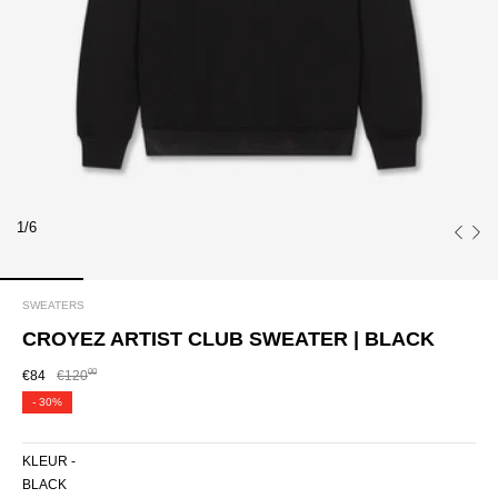
1/6
SWEATERS
CROYEZ ARTIST CLUB SWEATER | BLACK
00
€84
€120
-
30%
KLEUR -
BLACK