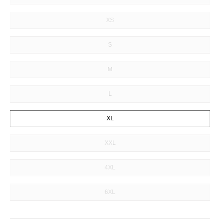
XS
S
M
L
XL
XXL
4XL
6XL