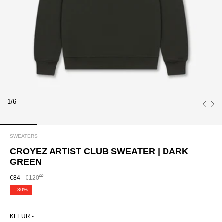
1/6
SWEATERS
CROYEZ ARTIST CLUB SWEATER | DARK
GREEN
00
€84
€120
-
30%
KLEUR -