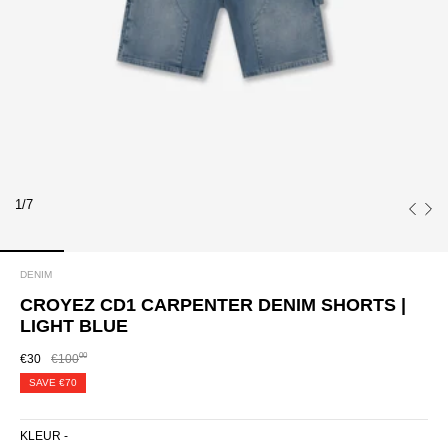
1/7
DENIM
CROYEZ CD1 CARPENTER DENIM SHORTS |
LIGHT BLUE
00
€30
€100
SAVE
€70
KLEUR -