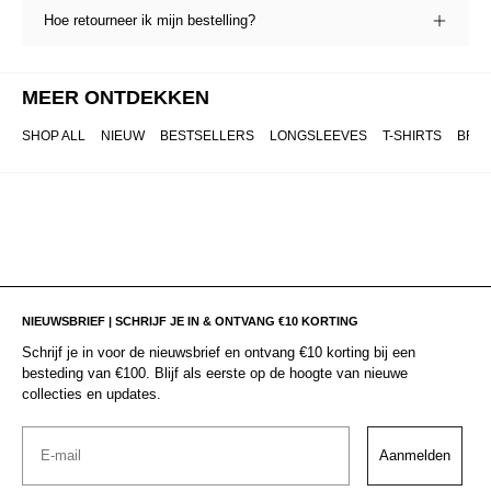
Hoe retourneer ik mijn bestelling?
MEER ONTDEKKEN
SHOP ALL
NIEUW
BESTSELLERS
LONGSLEEVES
T-SHIRTS
BRO
NIEUWSBRIEF | SCHRIJF JE IN & ONTVANG €10 KORTING
Schrijf je in voor de nieuwsbrief en ontvang €10 korting bij een
besteding van €100. Blijf als eerste op de hoogte van nieuwe
collecties en updates.
Email
Aanmelden