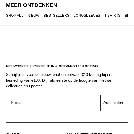
MEER ONTDEKKEN
SHOP ALL
NIEUW
BESTSELLERS
LONGSLEEVES
T-SHIRTS
BRO
NIEUWSBRIEF | SCHRIJF JE IN & ONTVANG €10 KORTING
Schrijf je in voor de nieuwsbrief en ontvang €10 korting bij een
besteding van €100. Blijf als eerste op de hoogte van nieuwe
collecties en updates.
Email
Aanmelden