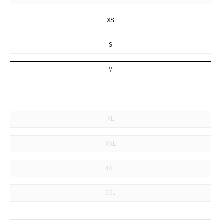
XS
S
M
L
XL
XXL
4XL
6XL