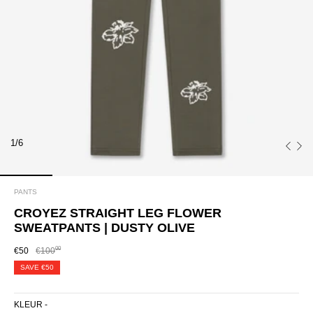
1/6
PANTS
CROYEZ STRAIGHT LEG FLOWER
SWEATPANTS | DUSTY OLIVE
00
€50
€100
SAVE
€50
KLEUR -