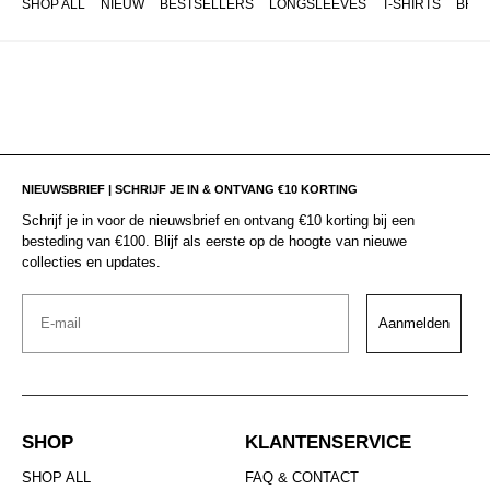
SHOP ALL
NIEUW
BESTSELLERS
LONGSLEEVES
T-SHIRTS
BRO
NIEUWSBRIEF | SCHRIJF JE IN & ONTVANG €10 KORTING
Schrijf je in voor de nieuwsbrief en ontvang €10 korting bij een
besteding van €100. Blijf als eerste op de hoogte van nieuwe
collecties en updates.
Email
Aanmelden
SHOP
KLANTENSERVICE
SHOP ALL
FAQ & CONTACT