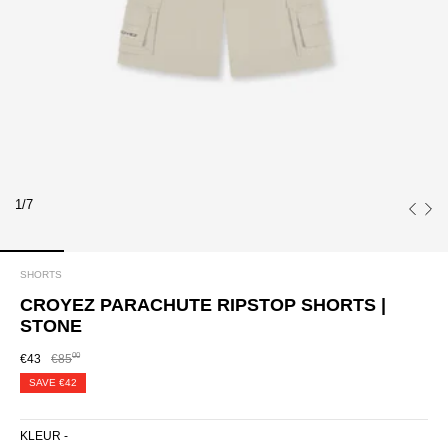
1/7
SHORTS
CROYEZ PARACHUTE RIPSTOP SHORTS |
STONE
00
€43
€85
SAVE
€42
KLEUR -