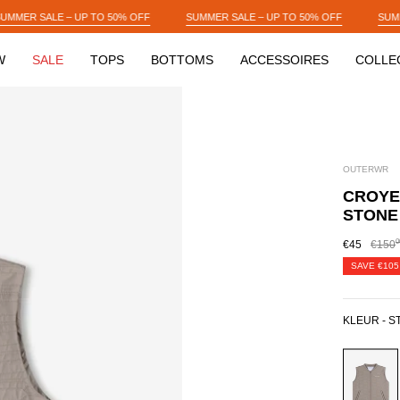
OFF
SUMMER SALE – UP TO 50% OFF
SUMMER SALE – UP TO 50% OFF
W
SALE
TOPS
BOTTOMS
ACCESSOIRES
COLLE
OUTERWR
CROYE
STONE
0
€45
€150
SAVE
€105
KLEUR -
S
STONE