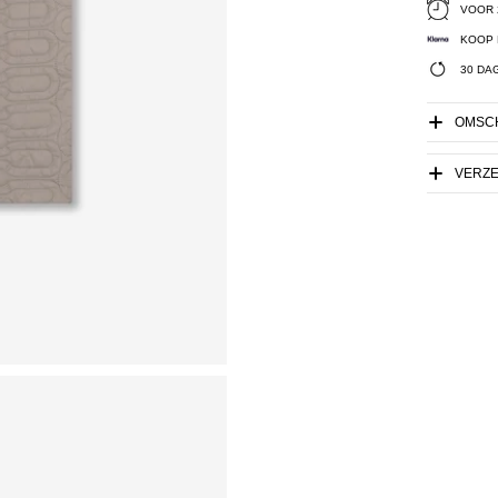
VOOR 
KOOP 
30 DA
OMSCH
VERZ