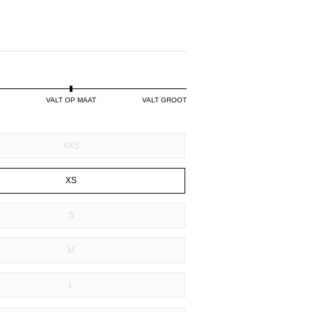
VALT OP MAAT
VALT GROOT
XXS
XS
S
M
L