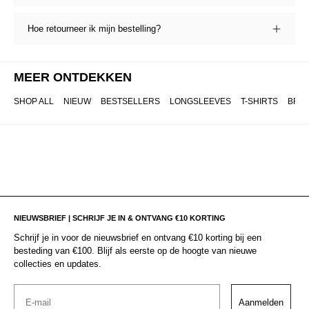
Hoe retourneer ik mijn bestelling?
MEER ONTDEKKEN
SHOP ALL
NIEUW
BESTSELLERS
LONGSLEEVES
T-SHIRTS
BRO
NIEUWSBRIEF | SCHRIJF JE IN & ONTVANG €10 KORTING
Schrijf je in voor de nieuwsbrief en ontvang €10 korting bij een
besteding van €100. Blijf als eerste op de hoogte van nieuwe
collecties en updates.
Email
Aanmelden