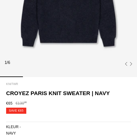
1/6
KNITWR
CROYEZ PARIS KNIT SWEATER | NAVY
00
€65
€130
SAVE
€65
KLEUR -
NAVY