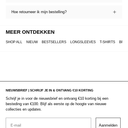
Hoe retourneer ik mijn bestelling?
MEER ONTDEKKEN
SHOP ALL
NIEUW
BESTSELLERS
LONGSLEEVES
T-SHIRTS
BRO
NIEUWSBRIEF | SCHRIJF JE IN & ONTVANG €10 KORTING
Schrijf je in voor de nieuwsbrief en ontvang €10 korting bij een
besteding van €100. Blijf als eerste op de hoogte van nieuwe
collecties en updates.
Email
Aanmelden