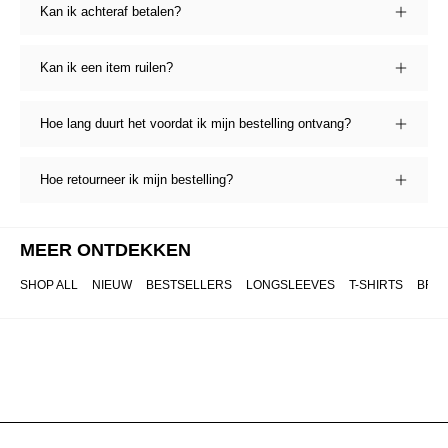
Kan ik achteraf betalen?
Kan ik een item ruilen?
Hoe lang duurt het voordat ik mijn bestelling ontvang?
Hoe retourneer ik mijn bestelling?
MEER ONTDEKKEN
SHOP ALL
NIEUW
BESTSELLERS
LONGSLEEVES
T-SHIRTS
BRO