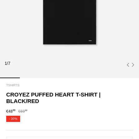
1/7
TSHIRTS
CROYEZ PUFFED HEART T-SHIRT |
BLACK/RED
99
99
€48
€69
-
30%
SIZE