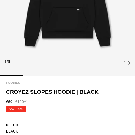
1/6
HOODIES
CROYEZ SLOPES HOODIE | BLACK
00
€60
€120
SAVE
€60
KLEUR -
BLACK