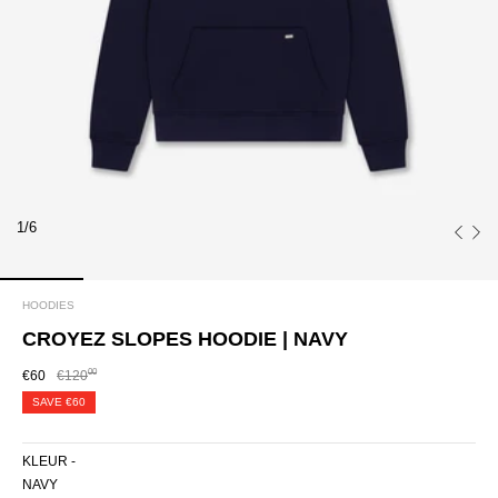
1/6
HOODIES
CROYEZ SLOPES HOODIE | NAVY
00
€60
€120
SAVE
€60
KLEUR -
NAVY