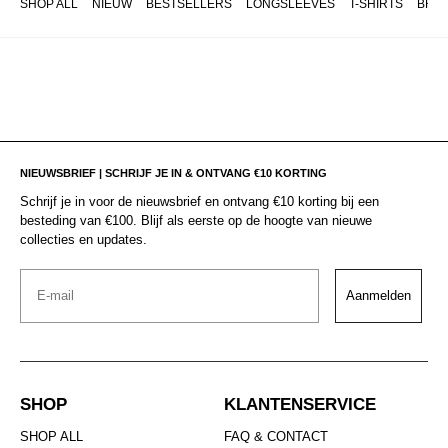
SHOP ALL
NIEUW
BESTSELLERS
LONGSLEEVES
T-SHIRTS
BRO
NIEUWSBRIEF | SCHRIJF JE IN & ONTVANG €10 KORTING
Schrijf je in voor de nieuwsbrief en ontvang €10 korting bij een
besteding van €100. Blijf als eerste op de hoogte van nieuwe
collecties en updates.
Email
Aanmelden
SHOP
KLANTENSERVICE
SHOP ALL
FAQ & CONTACT