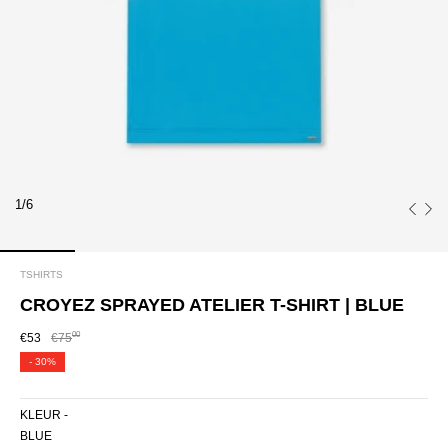
1/6
TSHIRTS
CROYEZ SPRAYED ATELIER T-SHIRT | BLUE
00
€53
€75
-
30%
KLEUR -
BLUE