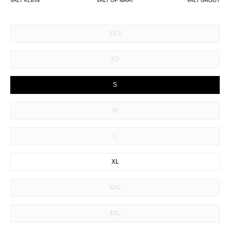
VALT KLEIN
VALT OP MAAT
VALT GROOT
SIZE
XXS
XS
S
M
L
XL
XXL
4XL