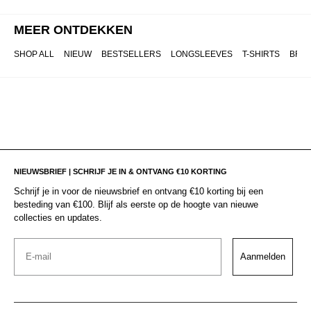
MEER ONTDEKKEN
SHOP ALL
NIEUW
BESTSELLERS
LONGSLEEVES
T-SHIRTS
BRO
NIEUWSBRIEF | SCHRIJF JE IN & ONTVANG €10 KORTING
Schrijf je in voor de nieuwsbrief en ontvang €10 korting bij een
besteding van €100. Blijf als eerste op de hoogte van nieuwe
collecties en updates.
Email
Aanmelden