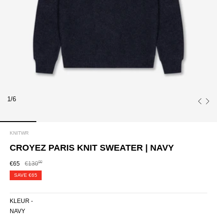
1/6
KNITWR
CROYEZ PARIS KNIT SWEATER | NAVY
00
€65
€130
SAVE
€65
KLEUR -
NAVY