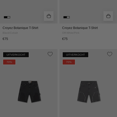
Croyez Botanique T-Shirt
Croyez Botanique T-Shirt
Black/Cobalt
Off-White/Pink
€75
€75
CROYEZ
CROYEZ
UITVERKOCHT
UITVERKOCHT
CD1
CD1
70%
70%
CARPENTER
CARPENTER
DENIM
DENIM
SHORTS
SHORTS
|
|
BLACK
GREY