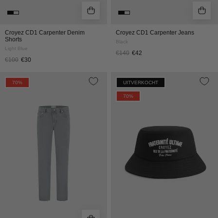
Croyez CD1 Carpenter Denim
Croyez CD1 Carpenter Jeans
Shorts
Black
Light Blue
€140
€42
€100
€30
CROYEZ
CROYEZ
70%
UITVERKOCHT
CD1
FRATERNITÉ
70%
STRAIGHT
BUCKET
LEG
HAT
JEANS
|
|
BLACK
GREY