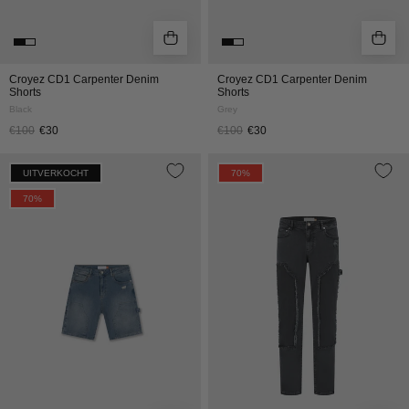
Croyez CD1 Carpenter Denim
Croyez CD1 Carpenter Denim
Shorts
Shorts
Black
Grey
€100
€30
€100
€30
CROYEZ
CROYEZ
UITVERKOCHT
70%
CD1
CD1
70%
CARPENTER
CARPENTER
DENIM
JEANS
SHORTS
|
|
BLACK
LIGHT
BLUE