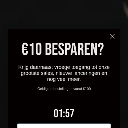
€10 BESPAREN?
Krijg daarnaast vroege toegang tot onze
grootste sales, nieuwe lanceringen en
nog veel meer.
Geldig op bestellingen vanaf €100
1
:
Countdown ends in:
56
01
:
56