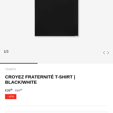
1/3
TSHIRTS
CROYEZ FRATERNITÉ T-SHIRT |
BLACK/WHITE
99
99
€39
€69
-
40%
SIZE