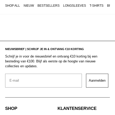
SHOP ALL
NIEUW
BESTSELLERS
LONGSLEEVES
T-SHIRTS
BRO
NIEUWSBRIEF | SCHRIJF JE IN & ONTVANG €10 KORTING
Schrijf je in voor de nieuwsbrief en ontvang €10 korting bij een
besteding van €100. Blijf als eerste op de hoogte van nieuwe
collecties en updates.
Email
Aanmelden
SHOP
KLANTENSERVICE