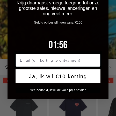
Krijg daarnaast vroege toegang tot onze
grootste sales, nieuwe lanceringen en
nog veel meer.
Geldig op bestellingen vanaf €100
1
:
Countdown ends in:
55
01
:
55
SHOP SALE
SUMMER SALE
BEKIJK ALLES
Ja, ik wil €10 korting
Croyez
CROYEZ
Croyez
45%
30%
30%
Frères
PUFFED
Cross
Nee bedankt, ik wil de volle prijs betalen
T-
HEART
Longslee
Shirt
T-
|
|
SHIRT
Vintage
Navy
|
Black