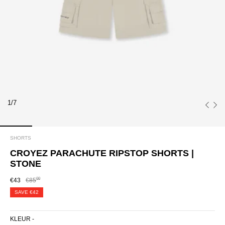
1/7
SHORTS
CROYEZ PARACHUTE RIPSTOP SHORTS |
STONE
00
€43
€85
SAVE
€42
KLEUR -