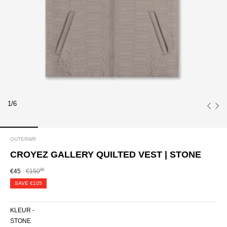
1/6
OUTERWR
CROYEZ GALLERY QUILTED VEST | STONE
00
€45
€150
SAVE
€105
KLEUR -
STONE