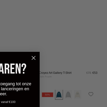
Teal
y T-Shirt
€75
€53
Croyez Art Gallery Zip Hoodie
€150
€75
Dark Teal
CROYEZ
CROYEZ
HT
UITVERKOCHT
ARTIST
ARTIST
30%
CLUB
CLUB
LONGSLEEVE
LONGSLEEVE
T-
T-
SHIRT
SHIRT
|
|