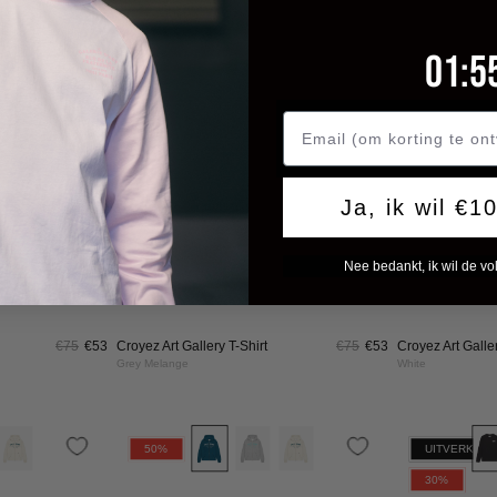
lange
White
die
€150
€75
Croyez Art Gallery Zip Hoodie
€150
€75
Croyez Artist Cl
Shirt
Off-White
Black
OYEZ
CROYEZ
550GSM
550GSM
TIST
ARTIST
30%
30%
UB
CLUB
NGSLEEVE
SWEATER
|
IRT
BLACK