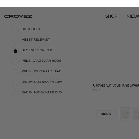
Croyez Amour T-Shirt
Off-White
CR
AP
SU
|
BL