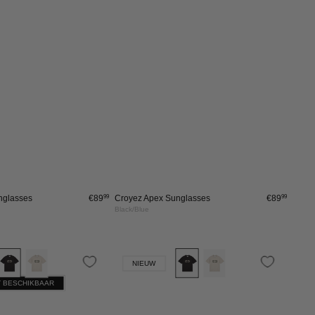
T-Shirt
€75
Croyez Applique T-Shirt
€75
Light Beige
Croyez
Croyez
+ 1 more
30%
Archive
Art
T-
Gallery
Shirt
Longsleeve
|
|
Mauve
Acid
Wash