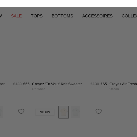
€75
Croyez Amour T-Shirt
€75
Croyez Apex Su
White
Black/Black
OYEZ
CROYEZ
NIEUW
EX
APEX
BINNENKORT
NGLASSES
SUNGLASSES
|
ACK/GOLD
TRANSPARENT