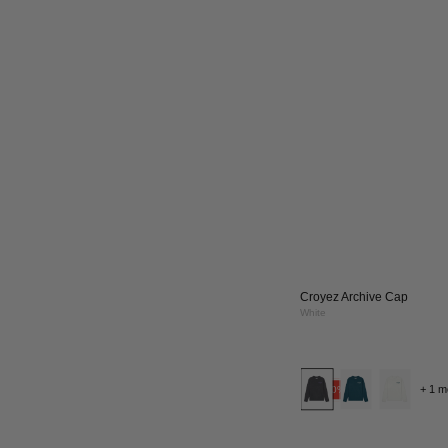
Croyez Art Gallery Longsle
Dark Teal
Cro
+ 1 m
UITVERKOCHT
Art
30%
Gal
T-
Shir
|
Dar