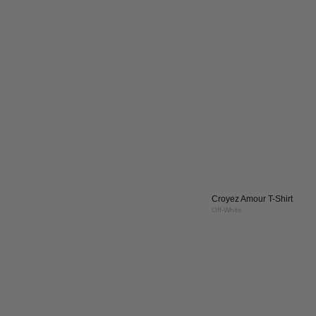
Croyez Apex Sunglasses
Black/Gold
Cro
NIEUW
Arc
Ca
|
Whi