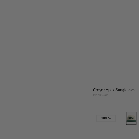
Croyez Archive Cap
White
Cro
+ 1 m
30%
Art
Gal
Lon
|
Dar
Tea