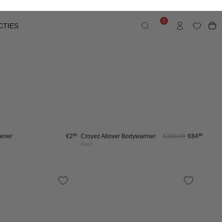
nglasses
€89
99
Croyez Apex Sunglasses
€89
99
Black/Blue
Croyez
Croyez
NIEUW
Applique
Applique
 BESCHIKBAAR
T-
T-
Shirt
Shirt
|
|
Black
Light
Beige