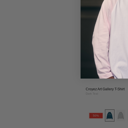
Me
Croyez Art Gallery Zip Hoo
Grey Melange
CR
30%
AR
CL
LO
T-
SH
|