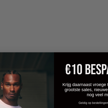
l
Melange
€75
€53
Croyez Art Gallery T-Shirt
€75
€53
Croyez Art Galler
Grey Melange
White
yez
Croyez
50%
UITVERKOC
Art
30%
lery
Gallery
Zip
die
Hoodie
|
y
Off-