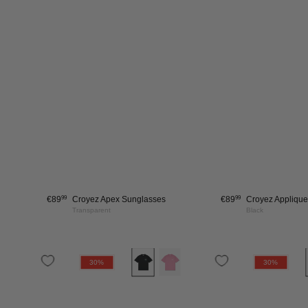
€50
Croyez Archive T-Shirt
€75
€53
Croyez Archive T
Black
Mauve
€10 BES
yez
Croyez
ore
+ 1 more
30%
30%
Art
lery
Gallery
Krijg daarnaast vroege 
gsleeve
Longsleeve
grootste sales, nieuwe
nog veel m
|
k
Off-
Geldig op bestellinge
l
White