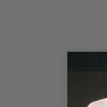
Tea
Croyez Art Gallery T-Shirt
Dark Teal
Cro
50%
Art
Gal
Zip
Hoo
|
Gre