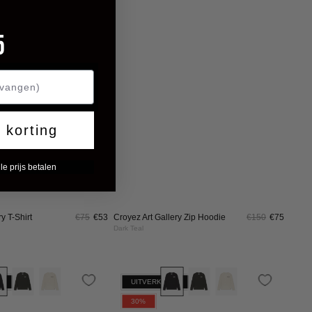
BLACK
DARK
GREEN
ub Longsleeve T-
€90
€63
Croyez Artist Club Longsleeve T-
€90
€63
Shirt
Dark Green
CROYEZ
CROYEZ
550GSM
ARTIST
ARTIST
30%
CLUB
CLUB
SWEATER
SWEATER
|
|
DARK
OFF-
GREEN
WHITE