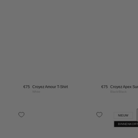
€89
99
Croyez Apex Sunglasses
€89
99
Croyez Applique 
Transparent
Black
yez
Croyez
30%
30%
hive
Archive
p
T-
Shirt
te
|
Black