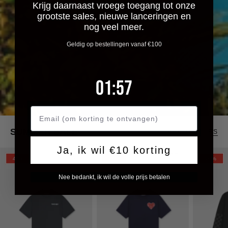
Krijg daarnaast vroege toegang tot onze
grootste sales, nieuwe lanceringen en
nog veel meer.
Geldig op bestellingen vanaf €100
1
:
Countdown ends in:
57
01
:
57
SHOP SALE
SUMMER SALE
BEKIJK ALLES
Ja, ik wil €10 korting
Croyez
CROYEZ
Croyez
45%
30%
30%
Frères
PUFFED
Cross
Nee bedankt, ik wil de volle prijs betalen
T-
HEART
Longslee
Shirt
T-
|
|
SHIRT
Vintage
Navy
|
Black