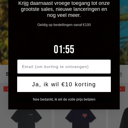
Krijg daarnaast vroege toegang tot onze
grootste sales, nieuwe lanceringen en
nog veel meer.
Geldig op bestellingen vanaf €100
1
:
Countdown ends in:
54
01
:
54
SHOP SALE
SUMMER SALE
BEKIJK ALLES
Ja, ik wil €10 korting
Croyez
CROYEZ
Croyez
45%
30%
30%
Frères
PUFFED
Cross
Nee bedankt, ik wil de volle prijs betalen
T-
HEART
Longslee
Shirt
T-
|
|
SHIRT
Vintage
Navy
|
Black