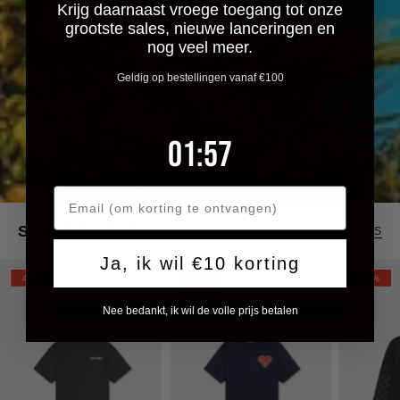
Krijg daarnaast vroege toegang tot onze
grootste sales, nieuwe lanceringen en
nog veel meer.
Geldig op bestellingen vanaf €100
1
:
Countdown ends in:
57
01
:
57
SHOP SALE
SUMMER SALE
BEKIJK ALLES
Ja, ik wil €10 korting
Croyez
CROYEZ
Croyez
45%
30%
30%
Frères
PUFFED
Cross
Nee bedankt, ik wil de volle prijs betalen
T-
HEART
Longslee
Shirt
T-
|
|
SHIRT
Vintage
Navy
|
Black